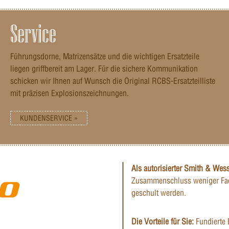
Service
Führungsdorne, Matrizensätze und die wichtigen Ersatzteile
liegen griffbereit am Lager. Für die sichere Kommunikation
schicken wir Ihnen auf Wunsch die Original RCBS-Ersatzteilliste
mit präzisen Explosionszeichnungen.
KUNDENSERVICE »
Als autorisierter Smith & Wes
Zusammenschluss weniger Fac
geschult werden.
Die Vorteile für Sie:
Fundierte 