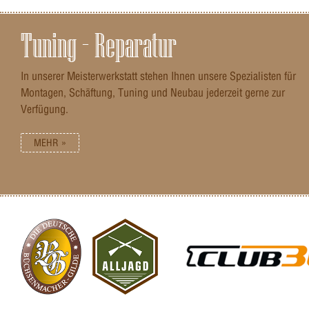
Tuning – Reparatur
In unserer Meisterwerkstatt stehen Ihnen unsere Spezialisten für
Montagen, Schäftung, Tuning und Neubau jederzeit gerne zur
Verfügung.
MEHR »