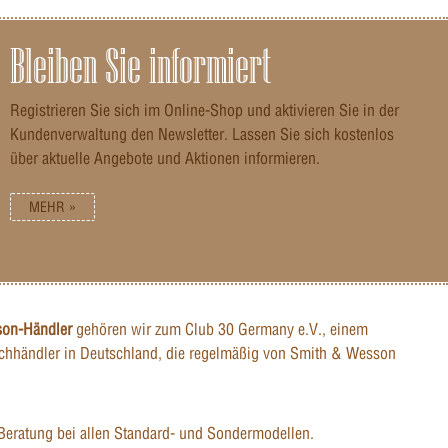
Bleiben Sie informiert
Registrieren Sie sich im Online-Shop und aktivieren Sie in der
Kundenverwaltung den Newsletter. Lassen Sie sich kostenlos
über aktuelle Angebote und Aktionen informieren.
MEHR »
son-Händler
gehören wir zum Club 30 Germany e.V., einem
hhändler in Deutschland, die regelmäßig von Smith & Wesson
Beratung bei allen Standard- und Sondermodellen.