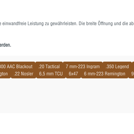
 einwandfreie Leistung zu gewährleisten. Die breite Öffnung und die a
erden.
300 AAC Blackout
.20 Tactical
7 mm-223 Ingram
.350 Legend
gton
.22 Nosler
6,5 mm TCU
6x47
6 mm-223 Remington
9