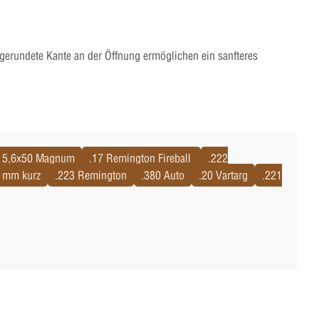
bgerundete Kante an der Öffnung ermöglichen ein sanfteres
5,6x50 Magnum
.17 Remington Fireball
.222
 mm kurz
.223 Remington
.380 Auto
.20 Vartarg
.221