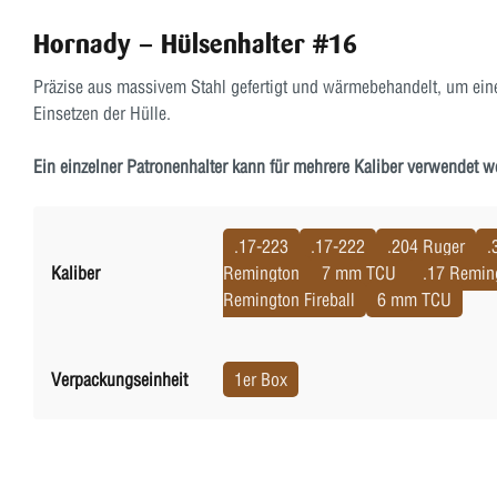
Hornady – Hülsenhalter #16
Präzise aus massivem Stahl gefertigt und wärmebehandelt, um eine
Einsetzen der Hülle.
Ein einzelner Patronenhalter kann für mehrere Kaliber verwendet w
.17-223
.17-222
.204 Ruger
.
Kaliber
Remington
7 mm TCU
.17 Remin
Remington Fireball
6 mm TCU
Verpackungseinheit
1er Box