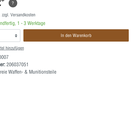
€*
?
. zzgl. Versandkosten
ndfertig, 1 - 3 Werktage
In den Warenkorb
tel hinzufügen
0007
er:
206037051
reie Waffen- & Munitionsteile