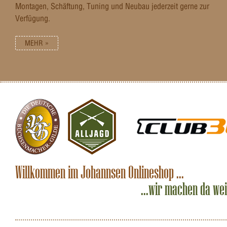
Montagen, Schäftung, Tuning und Neubau jederzeit gerne zur
Verfügung.
MEHR »
Willkommen im Johannsen Onlineshop ...
...wir machen da we