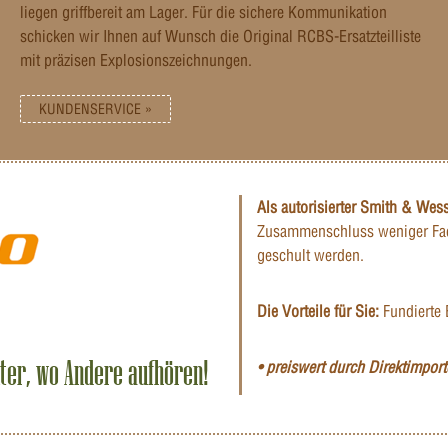
liegen griffbereit am Lager. Für die sichere Kommunikation
schicken wir Ihnen auf Wunsch die Original RCBS-Ersatzteilliste
mit präzisen Explosionszeichnungen.
KUNDENSERVICE »
Als autorisierter Smith & Wes
Zusammenschluss weniger Fac
geschult werden.
Die Vorteile für Sie:
Fundierte 
iter, wo Andere aufhören!
• preiswert durch Direktimporte