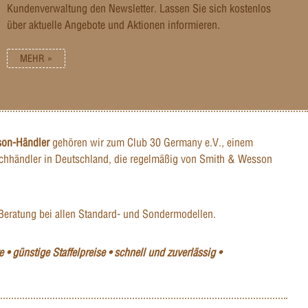
Kundenverwaltung den Newsletter. Lassen Sie sich kostenlos
über aktuelle Angebote und Aktionen informieren.
MEHR »
son-Händler
gehören wir zum Club 30 Germany e.V., einem
hhändler in Deutschland, die regelmäßig von Smith & Wesson
Beratung bei allen Standard- und Sondermodellen.
 • günstige Staffelpreise • schnell und zuverlässig •