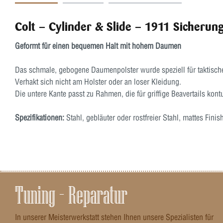
Colt – Cylinder & Slide – 1911 Sicherung
Geformt für einen bequemen Halt mit hohem Daumen
Das schmale, gebogene Daumenpolster wurde speziell für taktisc
Verhakt sich nicht am Holster oder an loser Kleidung.
Die untere Kante passt zu Rahmen, die für griffige Beavertails kont
Spezifikationen:
Stahl, gebläuter oder rostfreier Stahl, mattes Fin
Tuning – Reparatur
In unserer Meisterwerkstatt stehen Ihnen unsere Spezialisten für