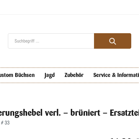
ustom Büchsen
Jagd
Zubehör
Service & Informat
erungshebel verl. – brüniert – Ersatzte
 # 33