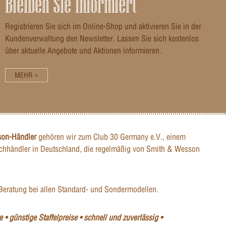
Bleiben Sie informiert
Registrieren Sie sich im Online-Shop und aktivieren Sie in der
Kundenverwaltung den Newsletter. Lassen Sie sich kostenlos
über aktuelle Angebote und Aktionen informieren.
MEHR »
son-Händler
gehören wir zum Club 30 Germany e.V., einem
hhändler in Deutschland, die regelmäßig von Smith & Wesson
Beratung bei allen Standard- und Sondermodellen.
 • günstige Staffelpreise • schnell und zuverlässig •