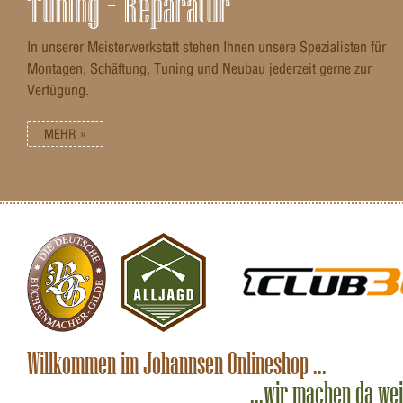
Tuning – Reparatur
In unserer Meisterwerkstatt stehen Ihnen unsere Spezialisten für
Montagen, Schäftung, Tuning und Neubau jederzeit gerne zur
Verfügung.
MEHR »
Willkommen im Johannsen Onlineshop ...
...wir machen da we