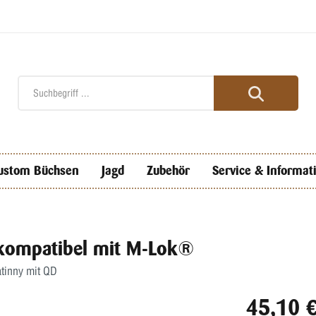
ustom Büchsen
Jagd
Zubehör
Service & Informat
– kompatibel mit M-Lok®
atinny mit QD
45,10 