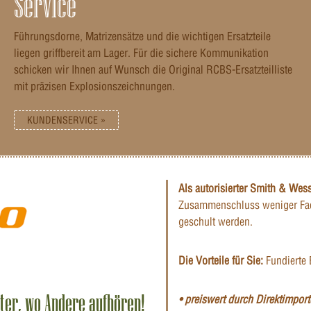
Service
Führungsdorne, Matrizensätze und die wichtigen Ersatzteile
liegen griffbereit am Lager. Für die sichere Kommunikation
schicken wir Ihnen auf Wunsch die Original RCBS-Ersatzteilliste
mit präzisen Explosionszeichnungen.
KUNDENSERVICE »
Als autorisierter Smith & Wes
Zusammenschluss weniger Fac
geschult werden.
Die Vorteile für Sie:
Fundierte 
iter, wo Andere aufhören!
• preiswert durch Direktimporte