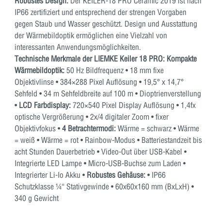
Robustes Design:
Der KEILER-18 PRO Ceramic 2019 ist nach
IP66 zertifiziert und entsprechend der strengen Vorgaben
gegen Staub und Wasser geschützt. Design und Ausstattung
der Wärmebildoptik ermöglichen eine Vielzahl von
interessanten Anwendungsmöglichkeiten.
Technische Merkmale der LIEMKE Keiler 18 PRO: Kompakte
Wärmebildoptik:
50 Hz Bildfrequenz • 18 mm fixe
Objektivlinse • 384×288 Pixel Auflösung • 19,5° x 14,7°
Sehfeld • 34 m Sehfeldbreite auf 100 m • Dioptrienverstellung
•
LCD Farbdisplay:
720×540 Pixel Display Auflösung • 1,4fx
optische Vergrößerung • 2x/4 digitaler Zoom • fixer
Objektivfokus •
4 Betrachtermodi:
Wärme = schwarz • Wärme
= weiß • Wärme = rot • Rainbow-Modus • Batteriestandzeit bis
acht Stunden Dauerbetrieb • Video-Out über USB-Kabel •
Integrierte LED Lampe • Micro-USB-Buchse zum Laden •
Integrierter Li-Io Akku •
Robustes Gehäuse:
• IP66
Schutzklasse ¼“ Stativgewinde • 60x60x160 mm (BxLxH) •
340 g Gewicht