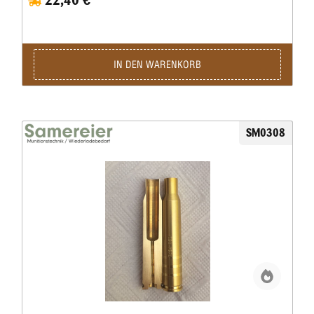
zu den besten auf dem Markt zählen.So ist es nicht verwunderlich,
dass besonders die High-Speed-Geschosse aufgrund ihrer
Präzision, auch bei höheren Geschwindigkeiten, in allen
Schießdisziplinen vertreten sind.Egal ob DSB-Zentralfeuer, BDS
25 m, IPSC oder in der „1500er”-Disziplin des BDMP, H&N-
IN DEN WARENKORB
Geschosse sind immer erste Wahl!
SM0308