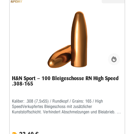
H&N Sport – 100 Bleigeschosse RN High Speed
.308-165
Kaliber: .308 (7,5x55) / Rundkopf / Grains: 165 / High
SpeedVerkupfertes Bleigeschoss mit zusätzlicher
Kunststoffschicht. Verhindert Abschmelzungen und Bleiabrieb. Für
alle Ladungen in Kurzwaffen und für reduzierte Büchsenladungen
geeignet. Geschwindigkeitsniveau über 320 m/s (nur in
Kurzwaffen).Ständige Weiterentwicklungen und der Kontakt zu den
22,40 €
Schützen haben bei H&N dafür gesorgt, dass die H&N-Geschosse