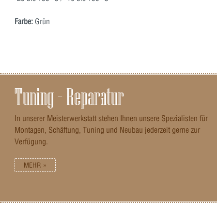
Farbe:
Grün
Tuning – Reparatur
In unserer Meisterwerkstatt stehen Ihnen unsere Spezialisten für
Montagen, Schäftung, Tuning und Neubau jederzeit gerne zur
Verfügung.
MEHR »