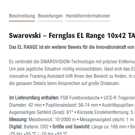
Beschreibung
Bewertungen
Herstellerinformationen
Swarovski – Fernglas EL Range 10x42 T
Das EL RANGE ist ein weiterer Beweis für die Innovationskraft 
Es verbindet die SWAROVISION-Technologie mit präziser Entfernu
Um jede jagdliche Situation richtig einzuschätzen, lässt sich das 
innovative Tracking Assistant hilft Ihnen den Bereich zu finden,
die genauen Details beim Ansprechen auf große Distanzen.
Im Lieferumfang enthalten:
FSB Funktionstasche • UCS-R Tragerieme
Diameter: 42 mm • Pupillenabstand: 56-74 mm • Austrittspupillen-
Augenseitiges Sehfeld (Grad): 61° • Kürzeste Einstellentfernung: 5
Messung:
Messbereich: 10-2000 m • Messgenauigkeit yds/m: 1 m • 
Digital:
Batterie: CR2 •
Größe und Gewicht:
Länge ca: 169 mm • Bre
-25 bis +55 °C / -10 bis +55 °C