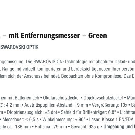
A – mit Entfernungsmesser – Green
von SWAROVSKI OPTIK
ngsmessung. Die SWAROVISION-Technologie mit absoluter Detail- und R
EL Range individuell konfigurieren und berücksichtigt neben Ihrer persön
 in dem sich der Anschuss befindet. Beobachten ohne Kompromisse. Das 
n mit Batterienfach • Okularschutzdeckel • Objektivschutzdeckel • Mü
∅: 4.2 mm • Austrittspupillen-Abstand: 19 mm • Vergrößerung: 10x • Seh
 m • Dioptrienausgleich: ±5 dpt • Sehfeld für Brillenträger: 6.8° • Lic
Messdauer: ≤ 0,5 s • Winkelmessung: ± 90° • Laser: Klasse 1 EN/FDA •
ite ca.: 136 mm • Höhe ca.: 79 mm • Gewicht: 925 g •
Umgebung und 