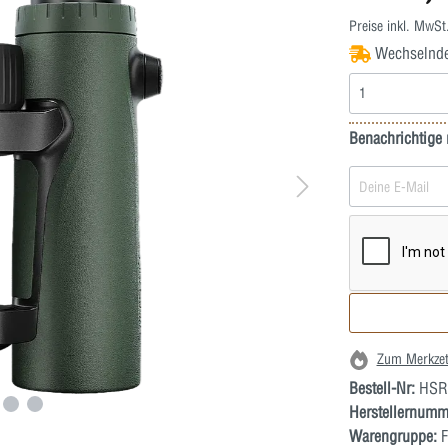
Preise inkl. MwSt
Wechselnde L
Benachrichtige 
Zum Merkzet
Bestell-Nr:
HSR
Herstellernumm
Warengruppe:
F