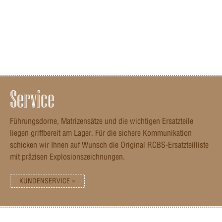
Service
Führungsdorne, Matrizensätze und die wichtigen Ersatzteile
liegen griffbereit am Lager. Für die sichere Kommunikation
schicken wir Ihnen auf Wunsch die Original RCBS-Ersatzteilliste
mit präzisen Explosionszeichnungen.
KUNDENSERVICE »