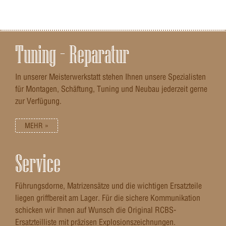
Tuning – Reparatur
In unserer Meisterwerkstatt stehen Ihnen unsere Spezialisten
für Montagen, Schäftung, Tuning und Neubau jederzeit gerne
zur Verfügung.
MEHR »
Service
Führungsdorne, Matrizensätze und die wichtigen Ersatzteile
liegen griffbereit am Lager. Für die sichere Kommunikation
schicken wir Ihnen auf Wunsch die Original RCBS-
Ersatzteilliste mit präzisen Explosionszeichnungen.