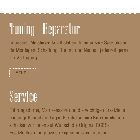
Tuning – Reparatur
In unserer Meisterwerkstatt stehen Ihnen unsere Spezialisten
für Montagen, Schäftung, Tuning und Neubau jederzeit gerne
zur Verfügung.
MEHR »
Service
Führungsdorne, Matrizensätze und die wichtigen Ersatzteile
liegen griffbereit am Lager. Für die sichere Kommunikation
schicken wir Ihnen auf Wunsch die Original RCBS-
Ersatzteilliste mit präzisen Explosionszeichnungen.