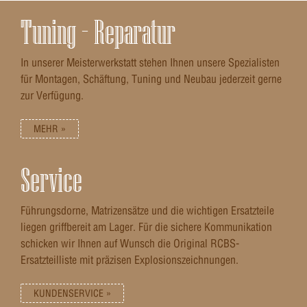
optisch nahtlos in das KRG-Design ein. Ein weiterer Vorteil der
KRG ARCA Rail XL ist die einfache Integration in bestehende
Tuning – Reparatur
KRG-Chassis. Die Montage erfolgt stabil und passgenau, ohne die
Balance oder Ergonomie des Gewehrs zu beeinträchtigen. Dadurch
bleibt das Setup schlank, funktional und individuell anpassbar. Mit
In unserer Meisterwerkstatt stehen Ihnen unsere Spezialisten
der KRG ARCA Rail XL in Aluminium/Black entscheidest du dich
für Montagen, Schäftung, Tuning und Neubau jederzeit gerne
für eine professionelle, vielseitige und langlebige
Montagemöglichkeit, die dein KRG-System auf ein neues Level
zur Verfügung.
von Flexibilität, Stabilität und Präzision hebt.
MEHR »
Service
Führungsdorne, Matrizensätze und die wichtigen Ersatzteile
liegen griffbereit am Lager. Für die sichere Kommunikation
schicken wir Ihnen auf Wunsch die Original RCBS-
Ersatzteilliste mit präzisen Explosionszeichnungen.
KUNDENSERVICE »