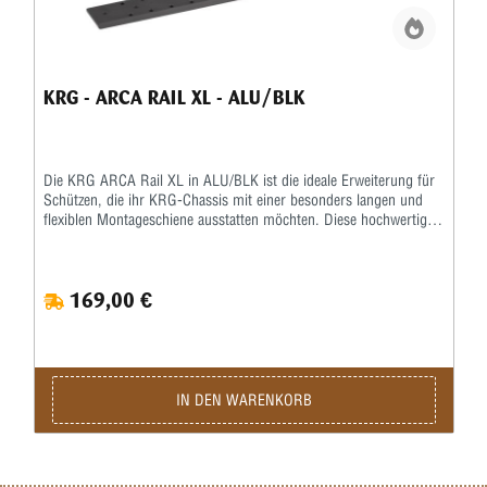
KRG - ARCA RAIL XL - ALU/BLK
Die KRG ARCA Rail XL in ALU/BLK ist die ideale Erweiterung für
Schützen, die ihr KRG-Chassis mit einer besonders langen und
flexiblen Montageschiene ausstatten möchten. Diese hochwertige
ARCA-Schiene bietet maximale Auflagefläche für Zubehör wie
Zweibeine, Barrikadenstopps oder andere ARCA-kompatible
Anbauteile und sorgt für eine stabile und präzise Verbindung.
169,00 €
Dank des präzise gefertigten ARCA-Profils ermöglicht die KRG
ARCA Rail XL eine formschlüssige und wiederholgenaue Montage
von Zubehör. Die verlängerte Schienenfläche erlaubt die flexible
Positionierung selbst bei großen Zweibeinen oder speziellen
Vorrichtungen, was besonders für PRS-, Long-Range- oder
taktische Anwendungen von Vorteil ist. Gefertigt aus robustem,
IN DEN WARENKORB
CNC-gefrästem Aluminium überzeugt die KRG ARCA Rail XL
durch hohe Steifigkeit bei gleichzeitig geringem Gewicht. Die
schwarz eloxierte Oberfläche (BLK) schützt zuverlässig vor
Korrosion, Abrieb und mechanischem Verschleiß und fügt sich