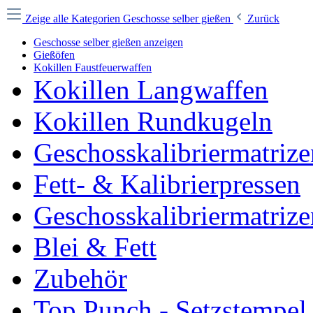
Zeige alle Kategorien
Geschosse selber gießen
Zurück
Geschosse selber gießen anzeigen
Gießöfen
Kokillen Faustfeuerwaffen
Kokillen Langwaffen
Kokillen Rundkugeln
Geschosskalibriermatrize
Fett- & Kalibrierpressen
Geschosskalibriermatrize
Blei & Fett
Zubehör
Top Punch - Setzstempel